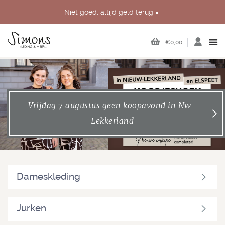
Niet goed, altijd geld terug
Persoonlijk advies in onze échte winkels in Nieuw-Lekkerland,
Dirksland, Werkendam en Elspeet
€0,00
Vrijdag 7 augustus geen koopavond in Nw-
Lekkerland
Dameskleding
Jurken