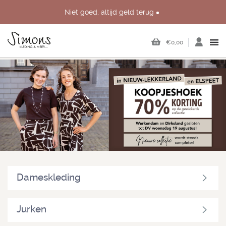
Niet goed, altijd geld terug
Persoonlijk advies in onze échte winkels in Nieuw-Lekkerland,
Dirksland, Werkendam en Elspeet
€0,00
Dameskleding
Jurken